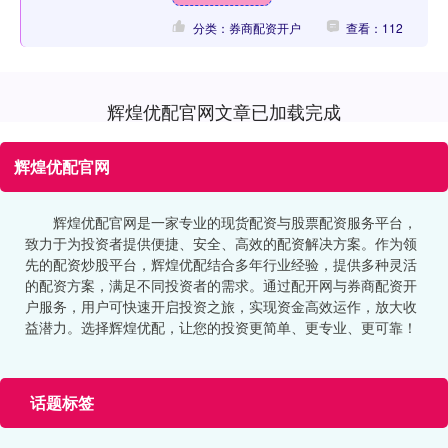
分类：券商配资开户
查看：112
辉煌优配官网文章已加载完成
辉煌优配官网
辉煌优配官网是一家专业的现货配资与股票配资服务平台，
致力于为投资者提供便捷、安全、高效的配资解决方案。作为领
先的配资炒股平台，辉煌优配结合多年行业经验，提供多种灵活
的配资方案，满足不同投资者的需求。通过配开网与券商配资开
户服务，用户可快速开启投资之旅，实现资金高效运作，放大收
益潜力。选择辉煌优配，让您的投资更简单、更专业、更可靠！
话题标签