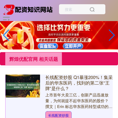
辉煌优配官网 相关话题
长线配资炒股 Q1暴涨200%！集采
后的华东医药，找到的第二张“王
牌”是什么？
上市首年大卖三亿，创新产品迅速放
量，为何就提不起华东医药的股价？
撰文｜Erin 标志华东医药转型成功的大
单品要来了吗？ 5月13日，华东医药披
长线配资炒股
露了最新一期投资....