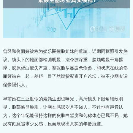
曾经和佟丽娅被称为娱乐圈撞脸姐妹的董璇，近期同框照引发热
议。镜头下的她面部松弛明显，法令纹深重，脸颊略显干瘪憔
悴，胶原蛋白流失严重，整张脸尽显疲惫沧桑，和状态在线的佟
丽娅站在一起，差距一目了然期货配资开户论坛，被不少网友调
侃像隔代人。
早前她在三亚度假的素颜生图也曝光，高清镜头下眼角细纹明
显，脸部略显肿胀，让网友感叹岁月不饶人。不过也有声音认
为，这个年纪能保持这样的皮肤白皙度和匀称体态已属不易，她
没有刻意追求少女感，反而展现出真实的年龄痕迹。