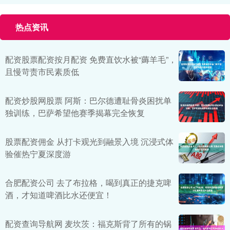
热点资讯
配资股票配资按月配资 免费直饮水被“薅羊毛”，
且慢苛责市民素质低
配资炒股网股票 阿斯：巴尔德遭耻骨炎困扰单
独训练，巴萨希望他赛季揭幕完全恢复
股票配资佣金 从打卡观光到融景入境 沉浸式体
验催热宁夏深度游
合肥配资公司 去了布拉格，喝到真正的捷克啤
酒，才知道啤酒比水还便宜！
配资查询导航网 麦坎茨：福克斯背了所有的锅