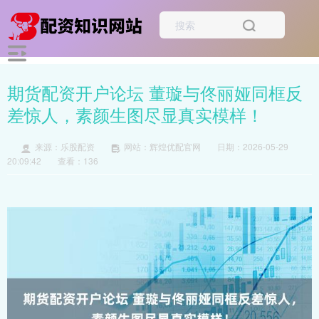
期货配资开户论坛 董璇与佟丽娅同框反
差惊人，素颜生图尽显真实模样！
来源：乐股配资
网站：辉煌优配官网
日期：2026-05-29
20:09:42
查看：136