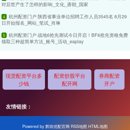
对后世产生了怎样的影响_文化_唐朝_国家
杭州配资门户 陕西省事业单位招聘工作人员3545名 8月29
4
日开始报名_网站_笔试_肖琳
杭州配资门户 战地6抢先测试今日开启！BF6抢先资格免费
5
领取三种超简单方法_账号_活动_eaplay
现货配资平台多
配资炒股平台
券商配资
少钱
配开网
开户
友情链接：
Powered by
辉煌优配官网
RSS地图
HTML地图